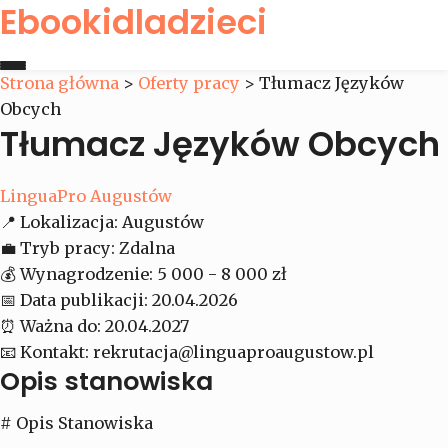
Ebookidladzieci
Strona główna
>
Oferty pracy
>
Tłumacz Języków
Obcych
Strona główna
Tłumacz Języków Obcych
Oferty pracy
LinguaPro Augustów
📍
Lokalizacja:
Augustów
Kontakt
💼
Tryb pracy:
Zdalna
💰
Wynagrodzenie:
5 000 - 8 000 zł
📅
Data publikacji:
20.04.2026
⏰
Ważna do:
20.04.2027
📧
Kontakt:
rekrutacja@linguaproaugustow.pl
Opis stanowiska
# Opis Stanowiska