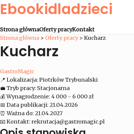
Ebookidladzieci
Strona główna
Oferty pracy
Kontakt
Strona główna
>
Oferty pracy
>
Kucharz
Kucharz
GastroMagic
📍
Lokalizacja:
Piotrków Trybunalski
💼
Tryb pracy:
Stacjonarna
💰
Wynagrodzenie:
4 000 - 6 000 zł
📅
Data publikacji:
21.04.2026
⏰
Ważna do:
21.04.2027
📧
Kontakt:
rekrutacja@gastromagic.pl
Opis stanowiska