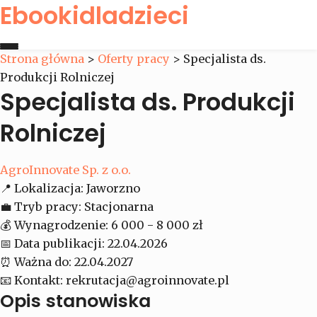
Ebookidladzieci
Strona główna
>
Oferty pracy
>
Specjalista ds.
Produkcji Rolniczej
Strona główna
Specjalista ds. Produkcji
Oferty pracy
Rolniczej
Kontakt
AgroInnovate Sp. z o.o.
📍
Lokalizacja:
Jaworzno
💼
Tryb pracy:
Stacjonarna
💰
Wynagrodzenie:
6 000 - 8 000 zł
📅
Data publikacji:
22.04.2026
⏰
Ważna do:
22.04.2027
📧
Kontakt:
rekrutacja@agroinnovate.pl
Opis stanowiska