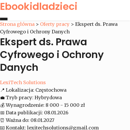
Ebookidladzieci
Strona główna
>
Oferty pracy
>
Ekspert ds. Prawa
Cyfrowego i Ochrony Danych
Strona główna
Ekspert ds. Prawa
Oferty pracy
Cyfrowego i Ochrony
Danych
Kontakt
LexiTech Solutions
📍
Lokalizacja:
Częstochowa
💼
Tryb pracy:
Hybrydowa
💰
Wynagrodzenie:
8 000 - 15 000 zł
📅
Data publikacji:
08.01.2026
⏰
Ważna do:
08.01.2027
📧
Kontakt:
lexitechsolutions@gmail.com