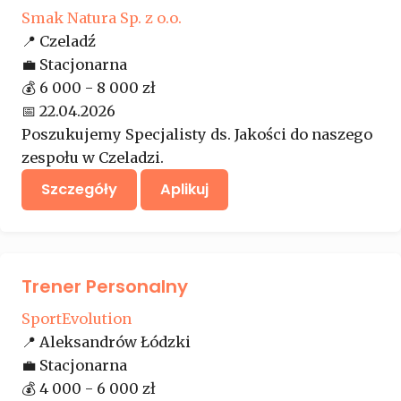
Smak Natura Sp. z o.o.
📍
Czeladź
💼
Stacjonarna
💰
6 000 - 8 000 zł
📅
22.04.2026
Poszukujemy Specjalisty ds. Jakości do naszego
zespołu w Czeladzi.
Szczegóły
Aplikuj
Trener Personalny
SportEvolution
📍
Aleksandrów Łódzki
💼
Stacjonarna
💰
4 000 - 6 000 zł