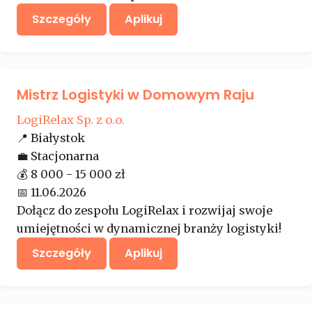
Szczegóły
Aplikuj
Mistrz Logistyki w Domowym Raju
LogiRelax Sp. z o.o.
📍
Białystok
💼
Stacjonarna
💰
8 000 - 15 000 zł
📅
11.06.2026
Dołącz do zespołu LogiRelax i rozwijaj swoje
umiejętności w dynamicznej branży logistyki!
Szczegóły
Aplikuj