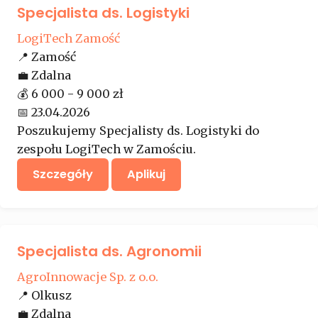
Specjalista ds. Logistyki
LogiTech Zamość
📍
Zamość
💼
Zdalna
💰
6 000 - 9 000 zł
📅
23.04.2026
Poszukujemy Specjalisty ds. Logistyki do
zespołu LogiTech w Zamościu.
Szczegóły
Aplikuj
Specjalista ds. Agronomii
AgroInnowacje Sp. z o.o.
📍
Olkusz
💼
Zdalna