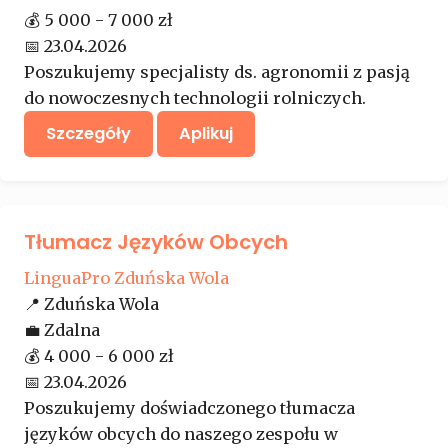
💰
5 000 - 7 000 zł
📅
23.04.2026
Poszukujemy specjalisty ds. agronomii z pasją
do nowoczesnych technologii rolniczych.
Szczegóły
Aplikuj
Tłumacz Języków Obcych
LinguaPro Zduńska Wola
📍
Zduńska Wola
💼
Zdalna
💰
4 000 - 6 000 zł
📅
23.04.2026
Poszukujemy doświadczonego tłumacza
języków obcych do naszego zespołu w