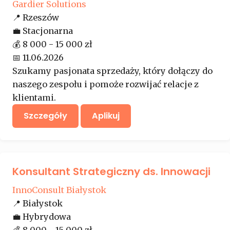
Gardier Solutions
📍
Rzeszów
💼
Stacjonarna
💰
8 000 - 15 000 zł
📅
11.06.2026
Szukamy pasjonata sprzedaży, który dołączy do
naszego zespołu i pomoże rozwijać relacje z
klientami.
Szczegóły
Aplikuj
Konsultant Strategiczny ds. Innowacji
InnoConsult Białystok
📍
Białystok
💼
Hybrydowa
💰
8 000 - 15 000 zł