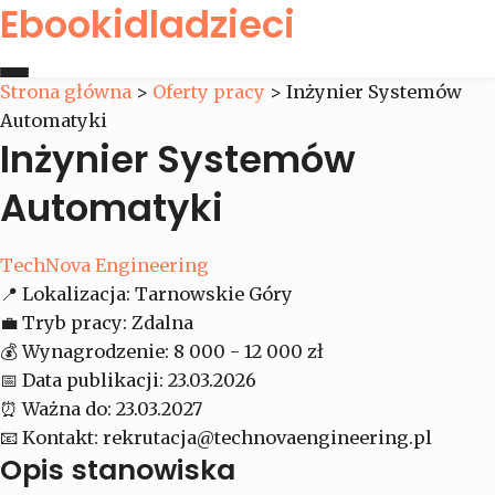
Ebookidladzieci
Strona główna
>
Oferty pracy
>
Inżynier Systemów
Automatyki
Strona główna
Inżynier Systemów
Oferty pracy
Automatyki
Kontakt
TechNova Engineering
📍
Lokalizacja:
Tarnowskie Góry
💼
Tryb pracy:
Zdalna
💰
Wynagrodzenie:
8 000 - 12 000 zł
📅
Data publikacji:
23.03.2026
⏰
Ważna do:
23.03.2027
📧
Kontakt:
rekrutacja@technovaengineering.pl
Opis stanowiska