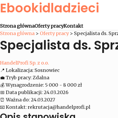
Ebookidladzieci
Strona główna
Oferty pracy
Kontakt
Strona główna
>
Oferty pracy
>
Specjalista ds. Sp
Specjalista ds. Sp
HandelProfi Sp. z o.o.
📍
Lokalizacja:
Sosnowiec
💼
Tryb pracy:
Zdalna
💰
Wynagrodzenie:
5 000 - 8 000 zł
📅
Data publikacji:
24.03.2026
⏰
Ważna do:
24.03.2027
📧
Kontakt:
rekrutacja@handelprofi.pl
Opis stanowiska