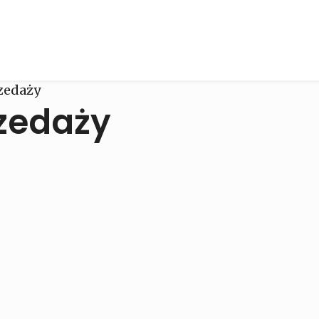
rzedaży
rzedaży