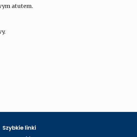
owym atutem.
y.
Szybkie linki