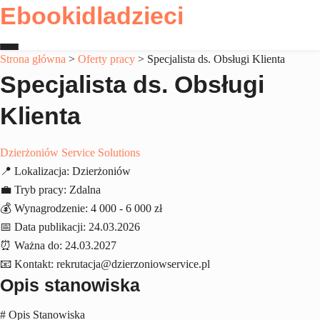
Ebookidladzieci
Strona główna
>
Oferty pracy
>
Specjalista ds. Obsługi Klienta
Specjalista ds. Obsługi
Strona główna
Klienta
Oferty pracy
Dzierżoniów Service Solutions
Kontakt
📍
Lokalizacja:
Dzierżoniów
💼
Tryb pracy:
Zdalna
💰
Wynagrodzenie:
4 000 - 6 000 zł
📅
Data publikacji:
24.03.2026
⏰
Ważna do:
24.03.2027
📧
Kontakt:
rekrutacja@dzierzoniowservice.pl
Opis stanowiska
# Opis Stanowiska