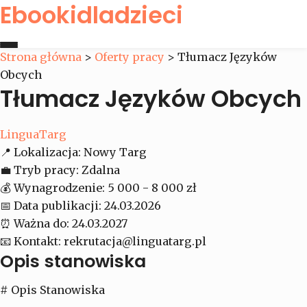
Ebookidladzieci
Strona główna
>
Oferty pracy
>
Tłumacz Języków
Obcych
Strona główna
Tłumacz Języków Obcych
Oferty pracy
LinguaTarg
📍
Lokalizacja:
Nowy Targ
Kontakt
💼
Tryb pracy:
Zdalna
💰
Wynagrodzenie:
5 000 - 8 000 zł
📅
Data publikacji:
24.03.2026
⏰
Ważna do:
24.03.2027
📧
Kontakt:
rekrutacja@linguatarg.pl
Opis stanowiska
# Opis Stanowiska