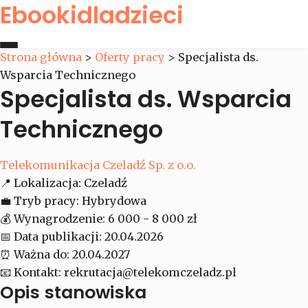
Ebookidladzieci
Strona główna
>
Oferty pracy
>
Specjalista ds.
Wsparcia Technicznego
Strona główna
Specjalista ds. Wsparcia
Oferty pracy
Technicznego
Kontakt
Telekomunikacja Czeladź Sp. z o.o.
📍
Lokalizacja:
Czeladź
💼
Tryb pracy:
Hybrydowa
💰
Wynagrodzenie:
6 000 - 8 000 zł
📅
Data publikacji:
20.04.2026
⏰
Ważna do:
20.04.2027
📧
Kontakt:
rekrutacja@telekomczeladz.pl
Opis stanowiska