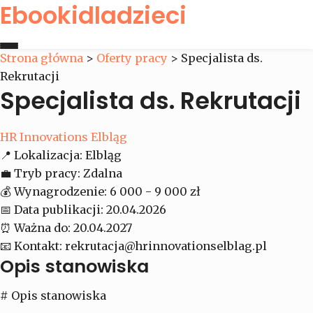
Ebookidladzieci
Strona główna
>
Oferty pracy
>
Specjalista ds.
Rekrutacji
Strona główna
Specjalista ds. Rekrutacji
Oferty pracy
HR Innovations Elbląg
📍
Lokalizacja:
Elbląg
Kontakt
💼
Tryb pracy:
Zdalna
💰
Wynagrodzenie:
6 000 - 9 000 zł
📅
Data publikacji:
20.04.2026
⏰
Ważna do:
20.04.2027
📧
Kontakt:
rekrutacja@hrinnovationselblag.pl
Opis stanowiska
# Opis stanowiska