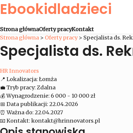
Ebookidladzieci
Strona główna
Oferty pracy
Kontakt
Strona główna
>
Oferty pracy
>
Specjalista ds. Rek
Specjalista ds. Rek
HR Innovators
📍
Lokalizacja:
Łomża
💼
Tryb pracy:
Zdalna
💰
Wynagrodzenie:
6 000 - 10 000 zł
📅
Data publikacji:
22.04.2026
⏰
Ważna do:
22.04.2027
📧
Kontakt:
kontakt@hrinnovators.pl
Opis stanowiska