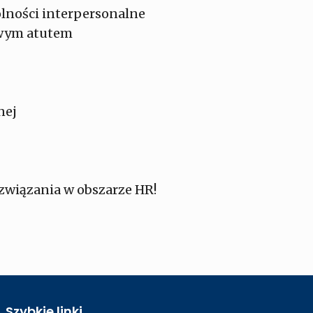
olności interpersonalne
owym atutem
nej
związania w obszarze HR!
Szybkie linki