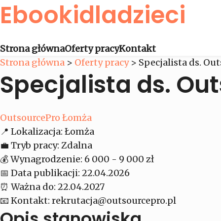
Ebookidladzieci
Strona główna
Oferty pracy
Kontakt
Strona główna
>
Oferty pracy
>
Specjalista ds. Ou
Specjalista ds. Ou
OutsourcePro Łomża
📍
Lokalizacja:
Łomża
💼
Tryb pracy:
Zdalna
💰
Wynagrodzenie:
6 000 - 9 000 zł
📅
Data publikacji:
22.04.2026
⏰
Ważna do:
22.04.2027
📧
Kontakt:
rekrutacja@outsourcepro.pl
Opis stanowiska